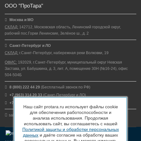
ООО "ПроТара"
Москва и МО
СКЛАД:
142712, Московская область, Ленинский городской округ,
рабочий пос.Горки Ленинские, Зелёное ш., д. 2
Санкт-Петербург и ЛО
СКЛАД:
г.Санкт-Петербург, набережная реки Волковки, 19
ОФИС:
192029, г.Санкт-Петербург, муниципальный округ Невская
Застава, ул. Бабушкина, д. 3, лит. А, помещение 30Н (№16-24), офис
504-504Б
8 (800) 222 44 29
(Бесплатный звонок по РФ)
+7 (963) 314 20 33
(Санкт-Петербург и ЛО)
+7 (963) 314 20 33
(Москва и МО)
Наш сайт protara.ru использует файлы cookie
для обеспечения работоспособности и
sales@protara.ru
анализа использования. Продолжая
использовать сайт, вы соглашаетесь с нашей
Политикой защиты и обработки персональных
данных
и даёте согласие на обработку ваших
персональных данных. Вы можете изменить